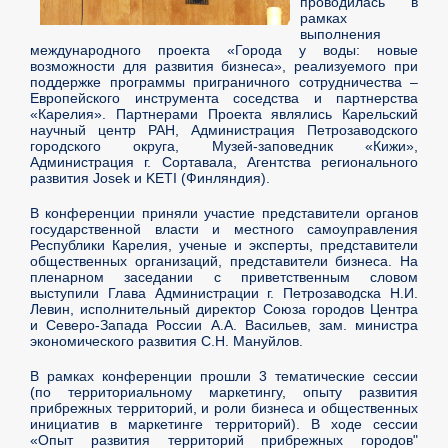
проводилась в
рамках
выполнения
международного проекта «Города у воды: новые
возможности для развития бизнеса», реализуемого при
поддержке программы приграничного сотрудничества –
Европейского инструмента соседства и партнерства
«Карелия». Партнерами Проекта являлись Карельский
научный центр РАН, Администрация Петрозаводского
городского округа, Музей-заповедник «Кижи»,
Администрация г. Сортавала, Агентства регионального
развития Josek и KETI (Финляндия).
В конференции приняли участие представители органов
государственной власти и местного самоуправления
Республики Карелия, ученые и эксперты, представители
общественных организаций, представители бизнеса. На
пленарном заседании с приветственным словом
выступили Глава Администрации г. Петрозаводска Н.И.
Левин, исполнительный директор Союза городов Центра
и Северо-Запада России А.А. Васильев, зам. министра
экономического развития С.Н. Мануйлов.
В рамках конференции прошли 3 тематические сессии
(по территориальному маркетингу, опыту развития
прибрежных территорий, и роли бизнеса и общественных
инициатив в маркетинге территорий). В ходе сессии
«Опыт развития территорий прибрежных городов"