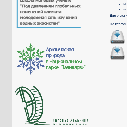
м
мо
Для участ
По итогам