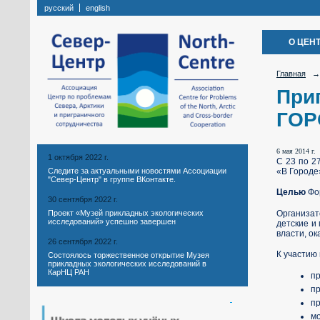
русский
english
О ЦЕН
Главная
→
При
ГОР
6 мая 2014 г.
1 октября 2022 г.
С 23 по 2
«В Городе
Следите за актуальными новостями Ассоциации
"Север-Центр" в группе ВКонтакте.
Целью
Фор
30 сентября 2022 г.
Организат
Проект «Музей прикладных экологических
исследований» успешно завершен
детские и
власти, о
26 сентября 2022 г.
К участию
Состоялось торжественное открытие Музея
прикладных экологических исследований в
КарНЦ РАН
пр
пр
пр
мо