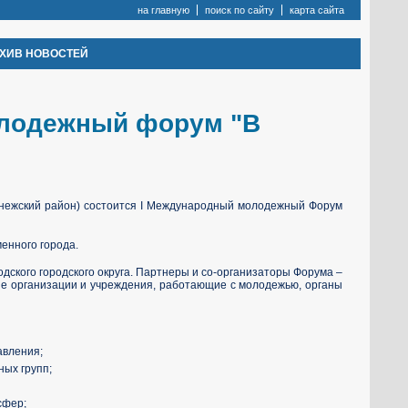
на главную
поиск по сайту
карта сайта
ХИВ НОВОСТЕЙ
лодежный форум "В
ионежский район) состоится I Международный молодежный Форум
менного города.
ского городского округа. Партнеры и со-организаторы Форума –
е организации и учреждения, работающие с молодежью, органы
авления;
ных групп;
сфер;