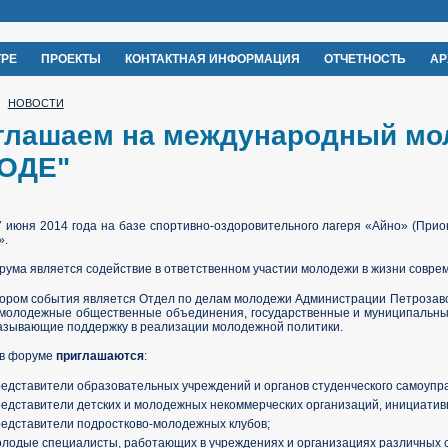
ТРЕ
ПРОЕКТЫ
КОНТАКТНАЯ ИНФОРМАЦИЯ
ОТЧЕТНОСТЬ
АР
НОВОСТИ
глашаем на международный мо
ОДЕ"
7 июня 2014 года на базе спортивно-оздоровительного лагеря «Айно» (Пр
».
ума является содействие в ответственном участии молодежи в жизни совре
ором события является Отдел по делам молодежи Администрации Петрозавод
 молодежные общественные объединения, государственные и муниципальны
казывающие поддержку в реализации молодежной политики.
 в форуме
приглашаются
:
едставители образовательных учреждений и органов студенческого самоупр
едставители детских и молодежных некоммерческих организаций, инициатив
едставители подростково-молодежных клубов;
лодые специалисты, работающих в учреждениях и организациях различных 