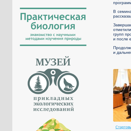
программ
В семин
рассказа
Заверша
отметили
групп пр
и после 
Продолже
и дальне
Стартовы