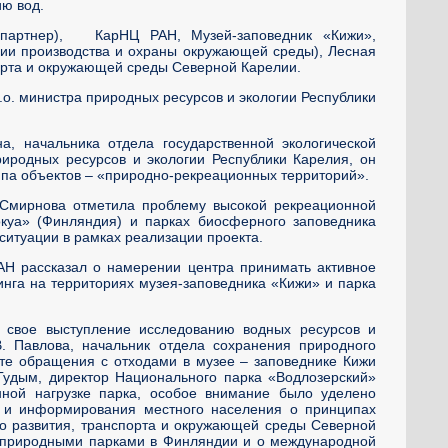
ию вод.
 партнер), КарНЦ РАН, Музей-заповедник «Кижи»,
гии производства и охраны окружающей среды), Лесная
порта и окружающей среды Северной Карелии.
.о. министра природных ресурсов и экологии Республики
, начальника отдела государственной экологической
иродных ресурсов и экологии Республики Карелия, он
ипа объектов – «природно-рекреационных территорий».
 Смирнова отметила проблему высокой рекреационной
окуа» (Финляндия) и парках биосферного заповедника
ситуации в рамках реализации проекта.
АН рассказал о намерении центра принимать активное
инга на территориях музея-заповедника «Кижи» и парка
л свое выступление исследованию водных ресурсов и
. Павлова, начальник отдела сохранения природного
ыте обращения с отходами в музее – заповеднике Кижи
 Гудым, директор Национального парка «Водлозерский»
нной нагрузке парка, особое внимание было уделено
я и информирования местного населения о принципах
го развития, транспорта и окружающей среды Северной
я природными парками в Финляндии и о международной