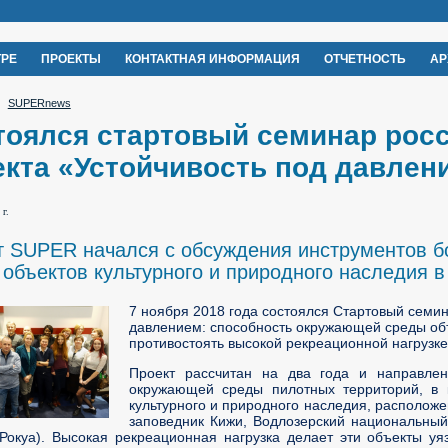
ТРЕ
ПРОЕКТЫ
КОНТАКТНАЯ ИНФОРМАЦИЯ
ОТЧЕТНОСТЬ
АР
SUPERnews
тоялся стартовый семинар рос
екта «Устойчивость под давлен
 г.
т SUPER начался с обсуждения инструментов 
 объектов культурного и природного наследия 
7 ноября 2018 года состоялся Стартовый семи
давлением: способность окружающей среды объ
противостоять высокой рекреационной нагрузке»
Проект рассчитан на два года и направле
окружающей среды пилотных территорий, в 
культурного и природного наследия, располож
заповедник Кижи, Водлозерский национальны
Рокуа). Высокая рекреационная нагрузка делает эти объекты у