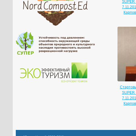
SUPER (
7.11.20
Карпова
Стартовы
SUPER (
7.11.20
Карпова