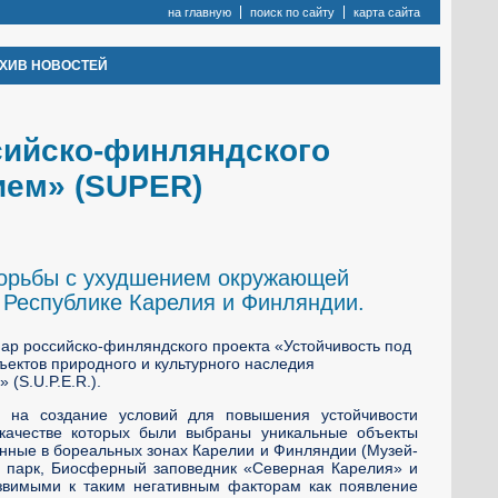
на главную
поиск по сайту
карта сайта
ХИВ НОВОСТЕЙ
сийско-финляндского
ием» (SUPER)
борьбы с ухудшением окружающей
в Республике Карелия и Финляндии.
нар российско-финляндского проекта «Устойчивость под
ектов природного и культурного наследия
 (S.U.P.E.R.).
н на создание условий для повышения устойчивости
качестве которых были выбраны уникальные объекты
енные в бореальных зонах Карелии и Финляндии (Музей-
й парк, Биосферный заповедник «Северная Карелия» и
язвимыми к таким негативным факторам как появление