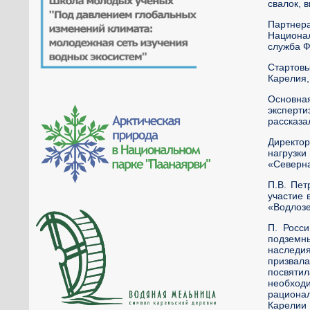
свалок, 
Партнер
Национал
служба Ф
Стартовы
Карелия,
Основна
эксперти
рассказа
Директо
нагрузки
«Северна
П.В. Пет
участие 
«Водлозе
П. Росс
подземн
наследия
призвала
посвяти
необход
рационал
Карелии 