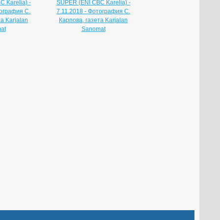
 Karelia) -
SUPER (ENI CBC Karelia) -
тография С.
7.11.2018 - Фотография С.
а Karjalan
Карпова, газета Karjalan
at
Sanomat