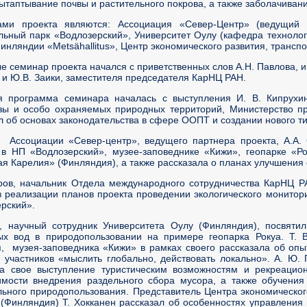
вытаптывание почвы и растительного покрова, а также заболачиван
ами проекта являются: Ассоциация «Север-Центр» (ведущий
ьный парк «Водлозерский», Университет Оулу (кафедра техноло
инляндии «Metsähallitus», Центр экономического развития, транс
е семинар проекта начался с приветственных слов А.Н. Павлова, и
 и Ю.В. Заики, заместителя председателя КарНЦ РАН.
я программа семинара началась с выступления И. В. Кипрухина
зы и особо охраняемых природных территорий, Министерство пр
л об основах законодательства в сфере ООПТ и создании нового т
р Ассоциации «Север-центр», ведущего партнера проекта, А.А.
 в НП «Водлозерский», музее-заповеднике «Кижи», геопарке «Р
я Карелия» (Финляндия), а также рассказала о планах улучшения 
ров, начальник Отдела международного сотрудничества КарНЦ Р
в реализации планов проекта проведении экологического монитор
рский».
и, научный сотрудник Университета Оулу (Финляндия), посвяти
ых вод в природопользовании на примере геопарка Рокуа. Т. В
, музея-заповедника «Кижи» в рамках своего рассказала об оп
 участников «мыслить глобально, действовать локально». А. Ю.
ла свое выступление туристическим возможностям и рекреацио
имости внедрения раздельного сбора мусора, а также обучени
ьного природопользования. Представитель Центра экономическо
(Финляндия) Т. Хокканен рассказал об особенностях управлени