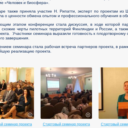
е «Человек и биосфера».
аре также приняла участие Н. Рипатти, эксперт по проектам и
ла о ценности обмена опытом и профессионального обучения в обл
ющим этапом конференции стала дискуссия, в ходе которой п
 схожие черты пилотных территорий Финляндии и России, а так
оекта. Участники семинара выразили готовность к плодотворному с
его завершения.
нием семинара стала рабочая встреча партнеров проекта, в рамк
йшую реализацию проекта.
й семинар проекта
Стартовый семинар проекта
Стартовый семи