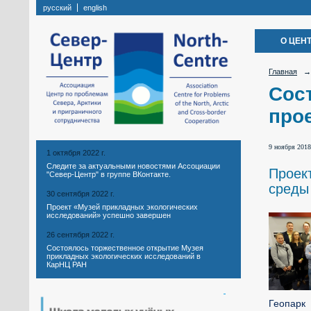
русский
english
О ЦЕН
Главная
→
Сос
про
9 ноября 2018
1 октября 2022 г.
Следите за актуальными новостями Ассоциации
Проек
"Север-Центр" в группе ВКонтакте.
среды
30 сентября 2022 г.
Проект «Музей прикладных экологических
исследований» успешно завершен
26 сентября 2022 г.
Состоялось торжественное открытие Музея
прикладных экологических исследований в
КарНЦ РАН
Геопарк 