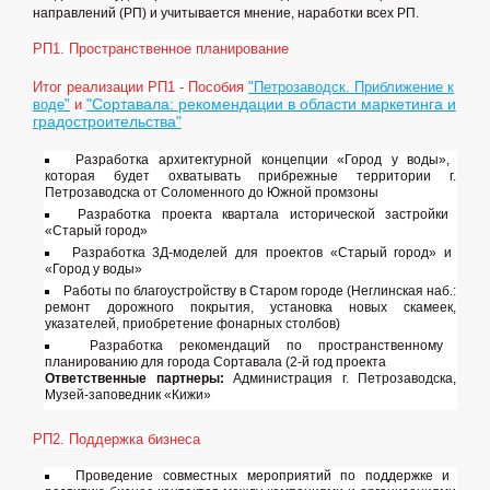
направлений (РП) и учитывается мнение, наработки всех РП.
РП1. Пространственное планирование
Итог реализации РП1 - Пособия
"Петрозаводск. Приближение к
"Сортавала: рекомендации в области маркетинга и
воде"
и
градостроительства"
Разработка архитектурной концепции «Город у воды»,
которая будет охватывать прибрежные территории г.
Петрозаводска от Соломенного до Южной промзоны
Разработка проекта квартала исторической застройки
«Старый город»
Разработка 3Д-моделей для проектов «Старый город» и
«Город у воды»
Работы по благоустройству в Старом городе (Неглинская наб.:
ремонт дорожного покрытия, установка новых скамеек,
указателей, приобретение фонарных столбов)
Разработка рекомендаций по пространственному
планированию для города Сортавала (2-й год проекта
Ответственные партнеры:
Администрация г. Петрозаводска,
Музей-заповедник «Кижи»
РП2. Поддержка бизнеса
Проведение совместных мероприятий по поддержке и