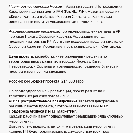
Партнеры со стороны России
– Администрация г. Петрозаводска,
Карельский научный центр РАН (КарНЦ РАН), Музей-заповедник
«Кижи», Бизнес-инкубатор РК, город Сортавала, Карельский
региональный институт управления, экономики и права.
Ассоциированные партнеры
: Торгово-промышленная палата РК,
Торговая Палата Северной Карелии, Ассоциация женщин-
предпринимательниц РК, Агентство поддержки предпринимателей
Северной Карелии, Ассоциация предпринимателей г. Сортавала.
Цель проекта:
разработка интегрированных решений по
территориальному развитию в городах Йоэнсуу, Ките,
Петрозаводск и Сортавала, совмещающих поддержку бизнеса и
пространственное планирование.
Российский бюджет проекта:
214 000 евро
По логике управления и реализации, проект разбит на 3
тематических рабочих пакета (РП):
РП1: Пространственное планирование
является центральным
рабочим пакетом проекта, с которым взаимосвязаны
РП2:
Поддержка бизнеса
и
РП3: Маркетинг
.
Каждый рабочий пакет подразумевает реализацию ряда ключевых
мероприятий.
Вместе с тем, предполагается, что в реализации мероприятий
каждого РП будет организовано взаимодействие всех трех