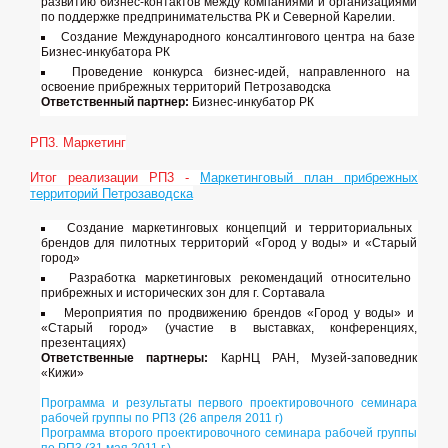
развитию бизнес-контактов между компаниями и организациями
по поддержке предпринимательства РК и Северной Карелии.
Создание Международного консалтингового центра на базе
Бизнес-инкубатора РК
Проведение конкурса бизнес-идей, направленного на
освоение прибрежных территорий Петрозаводска
Ответственный партнер:
Бизнес-инкубатор РК
РП3. Маркетинг
Итог реализации РП3 -
Маркетинговый план прибрежных
территорий Петрозаводска
Создание маркетинговых концепций и территориальных
брендов для пилотных территорий «Город у воды» и «Старый
город»
Разработка маркетинговых рекомендаций относительно
прибрежных и исторических зон для г. Сортавала
Мероприятия по продвижению брендов «Город у воды» и
«Старый город» (участие в выставках, конференциях,
презентациях)
Ответственные партнеры:
КарНЦ РАН, Музей-заповедник
«Кижи»
Программа и результаты первого проектировочного семинара
рабочей группы по РП3 (26 апреля 2011 г)
Программа второго проектировочного семинара рабочей группы
по РП3 (31 мая 2011 г.)