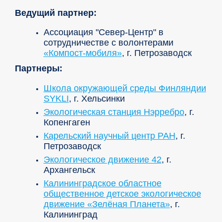
Ведущий партнер:
Ассоциация "Север-Центр" в
сотрудничестве с волонтерами
«Компост-мобиля»
, г. Петрозаводск
Партнеры:
Школа окружающей среды Финляндии
SYKLI
, г. Хельсинки
Экологическая станция Нэрребро
, г.
Копенгаген
Карельский научный центр РАН
, г.
Петрозаводск
Экологическое движение 42
, г.
Архангельск
Калининградское областное
общественное детское экологическое
движение «Зелёная Планета»
, г.
Калининград