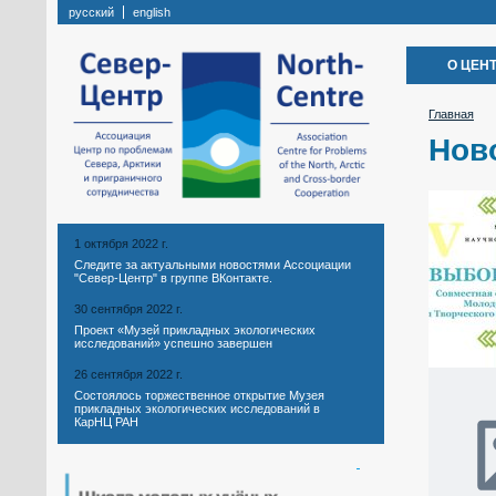
русский
english
О ЦЕН
Главная
Нов
1 октября 2022 г.
Следите за актуальными новостями Ассоциации
"Север-Центр" в группе ВКонтакте.
30 сентября 2022 г.
Проект «Музей прикладных экологических
исследований» успешно завершен
26 сентября 2022 г.
Состоялось торжественное открытие Музея
прикладных экологических исследований в
КарНЦ РАН