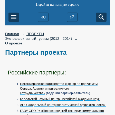
Перейти на полную версию
RU
Главная
ПРОЕКТЫ
→
→
Эко-эффективный туризм (2012 - 2014)
→
О проекте
Партнеры проекта
Российские партнеры:
Некоммерческое партнерство «Центр по проблемам
Севера, Арктики и приграничного
сотрудничества»
(ведущий партнер-заявитель).
Карельский научный центр Российской академии наук.
АНО «Карельский центр энергетической эффективности».
ГАОУ СПО РК «Петрозаводский техникум коммунального